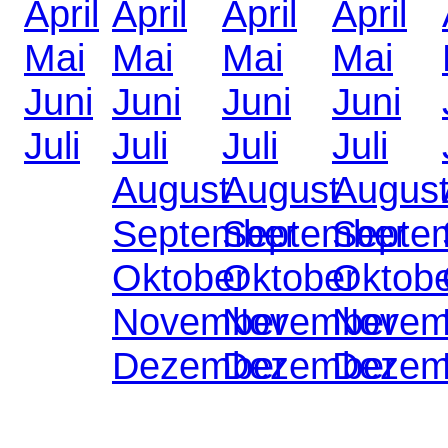
April
April
April
April
Mai
Mai
Mai
Mai
Juni
Juni
Juni
Juni
Juli
Juli
Juli
Juli
August
August
Augus
September
September
Septe
Oktober
Oktober
Oktob
November
November
Novem
Dezember
Dezember
Dezem