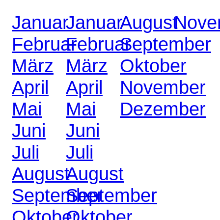
Januar
Januar
August
Nove
Februar
Februar
September
März
März
Oktober
April
April
November
Mai
Mai
Dezember
Juni
Juni
Juli
Juli
August
August
September
September
Oktober
Oktober