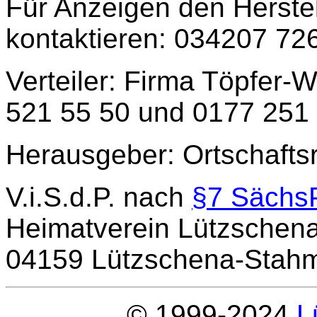
Für Anzeigen den Herste
kontaktieren: 034207 72
Verteiler: Firma Töpfer-
521 55 50 und 0177 251
Herausgeber: Ortschafts
V.i.S.d.P. nach
§7 Sächs
Heimatverein Lützschen
04159 Lützschena-Stah
© 1999-2024
L